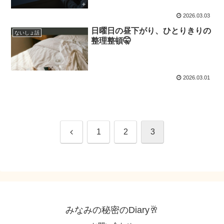
2026.03.03
日曜日の昼下がり、ひとりきりの
ないしょ話
整理整頓🤫
2026.03.01
前
1
2
3
へ
みなみの秘密のDiary🥂