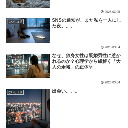
2026.03.05
SNSの通知が、また私を一人にし
ないしょ話
た夜。。。
2026.03.04
なぜ、独身女性は既婚男性に惹か
ないしょ話
れるのか？心理学から紐解く「大
人の余裕」の正体✨
2026.03.04
出会い。。。
ないしょ話