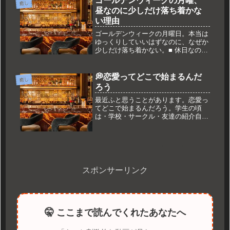
ゴールデンウィークの月曜、
癒し
お気...
昼なのに少しだけ落ち着かな
い理由
ゴールデンウィークの月曜日。本当は
ゆっくりしていいはずなのに、なぜか
少しだけ落ち着かない。■ 休日なのに
平日みたい周りは休んでいるのに、ど
こか気持ちが休みきれていない。■ 中
途半端な時間昼のこの時間って、何か
💭恋愛ってどこで始まるんだ
癒し
をするには遅くて、何もしないには...
ろう
最近ふと思うことがあります。恋愛っ
てどこで始まるんだろう。学生の頃
は・学校・サークル・友達の紹介自然
に知り合うことが多かった気がしま
す。でも社会人になると仕事家仕事の
繰り返し。新しい人と知り合う機会っ
て意外と少ない気がします。会社の人
と恋愛...
スポンサーリンク
🤫 ここまで読んでくれたあなたへ