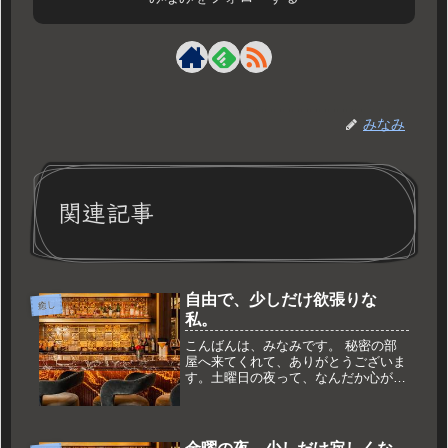
みなみ
関連記事
自由で、少しだけ欲張りな
癒し
私。
こんばんは、みなみです。 秘密の部
屋へ来てくれて、ありがとうございま
す。土曜日の夜って、なんだか心がふ
わふわしませんか？ 一週間頑張った
自分を解放して、本当の自分に戻れる
時間。表のSNSでは「癒やし」や「リ
ラックス」なんて言っているけれ