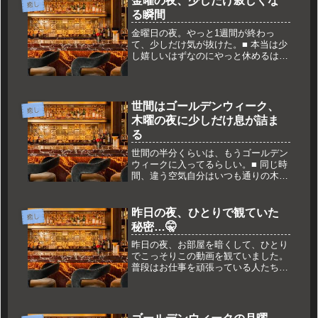
金曜の夜、少しだけ寂しくな
癒し
ど、...
る瞬間
金曜日の夜。やっと1週間が終わっ
て、少しだけ気が抜けた。■ 本当は少
し嬉しいはずなのにやっと休めるはず
なのに、なぜか少しだけ、ぽっかりし
た気持ちになる。■ 周りは楽しそうで
SNSを開くと、誰かは飲みに行ってい
て、誰かは誰かと一緒に過ごしてい...
世間はゴールデンウィーク、
癒し
木曜の夜に少しだけ息が詰ま
る
世間の半分くらいは、もうゴールデン
ウィークに入ってるらしい。■ 同じ時
間、違う空気自分はいつも通りの木曜
日。でも、周りの空気だけ少し軽い。
■ 楽しそうな気配が近いSNSも、街の
音も、どこか浮かれてる感じがする。
昨日の夜、ひとりで観ていた
癒し
それが近い分、少しだけ遠く感じ...
秘密…🤫
昨日の夜、お部屋を暗くして、ひとり
でこっそりこの動画を観ていました。
普段はお仕事を頑張っている人たち
が、ふとした瞬間に見せる『隙』っ
て、なんだかすごく眩しくて…。 観
ているうちに、なんだか自分のことみ
たいにドキドキしちゃいました🤫特に