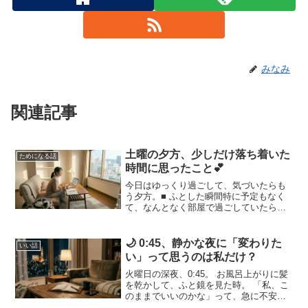
みなみ
関連記事
土曜の夕方、少しだけ落ち着いた
ためになる話
時間に思ったこと💕
今日はゆっくり過ごして、気づいたらも
う夕方。■ ふとした瞬間特に予定もなく
て、なんとなく部屋で過ごしていたら、
時間だけが過ぎていく感じがした。■ 少
しだけ整えたいこういう時間があると、
少しだけ自分のことを考える。無理に変
🌙 0:45、静かな夜に「変わりた
いい話
える必要はないけど、...
い」って思うのは私だけ？
火曜日の深夜、0:45。 お風呂上がりに髪
を乾かして、ふと鏡を見た時。 「私、こ
のままでいいのかな」って、急に不安に
なることがあります。仕事は慣れてきた