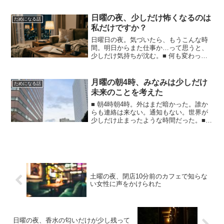
し、毎日はそれなりに過ぎていく。 で
も、1年前の自分と比べて、何かが劇的に
日曜の夜、少しだけ怖くなるのは
ためになる話
変わったわけじ...
私だけですか？
日曜日の夜。気づいたら、もうこんな時
間。明日からまた仕事か…って思うと、
少しだけ気持ちが沈む。■ 何も変わって
ない気がする1週間が終わって、「何か変
わったかな」って考えるけど、正直、あ
まり変わってない気がする。■ ふとした
月曜の朝4時、みなみは少しだけ
ためになる話
不安このままでいい...
未来のことを考えた
■ 朝4時朝4時。外はまだ暗かった。誰か
らも連絡は来ない。通知もない。世界が
少しだけ止まったような時間だった。■
考えてしまうことこういう時間って、普
段は考えないことを考えてしまう。仕事
のこと。健康のこと。人間関係のこと。
そして、将来のお金...
土曜の夜、閉店10分前のカフェで知らな
い女性に声をかけられた
日曜の夜、香水の匂いだけが少し残って