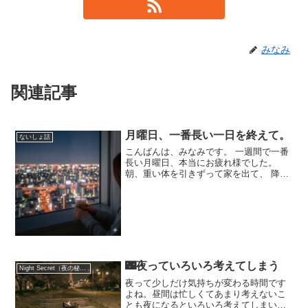
みなみ
関連記事
月曜日、一番長い一日を終えて。
ないしょ話
こんばんは、みなみです。 一週間で一番
長い月曜日、本当にお疲れ様でした。
朝、重い体を引きずって家を出て、 降り
止まないメールやタスクを一つずつ片付
けて。 ふと気づけば、もうこんな時間。
「よし、今週も始まったぞ」という気合
と、 「まだ月曜日か...
🌃夜っていろいろ考えてしまう
Night Secret（夜の秘密）
夜って少しだけ気持ちが変わる時間です
よね。昼間は忙しくてあまり考えないこ
とも夜になるといろいろ考えてしまいま