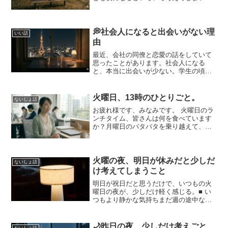
す。最近、会社の友達の恋愛話を聞くこ
とが増えました。いいなぁと思う反面私
はどうなんだろうって思います。2０代っ
てもっと恋愛してるもの...
💭社会人になると出会いがない理
いい話
由
最近、会社の同僚と恋愛の話をしていて
思ったことがあります。社会人になる
と、本当に出会いが少ない。学生の頃は
同じクラスだったり、サークルだった
り、友達の紹介だったり。自然に誰かと
仲良くなる機会が多かった気がします👫
火曜日、13時のひとりごと。
ないしょ話
でも社会人になると生活はとて...
お疲れ様です、みなみです。 火曜日のラ
ンチタイム、皆さんは何を食べています
か？月曜日のバタバタを乗り越えて、少
しだけリズムが掴めてきた火曜日。 で
も、午後の会議や溜まったデスクワーク
を考えると、 「あぁ、コーヒーもう一杯
飲まないと…」なんて...
火曜の夜、明日が休みだと少しだ
ないしょ話
け考えてしまうこと
明日が祝日だと思うだけで、いつもの火
曜日の夜が、少しだけ軽く感じる。■ い
つもより静かな気持ちまだ週の途中なの
に、今日は少しだけ余裕がある。■ ちゃ
んと疲れてたんだと思う気づかないふり
をしてただけで、ちゃんと疲れてたんだ
🌙昨日の夜、少しだけ考えごと
ないしょ話